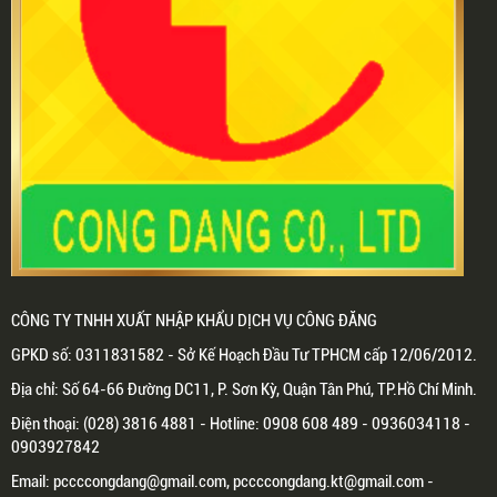
CÔNG TY TNHH XUẤT NHẬP KHẨU DỊCH VỤ CÔNG ĐĂNG
GPKD số: 0311831582 - Sở Kế Hoạch Đầu Tư TPHCM cấp 12/06/2012.
Địa chỉ: Số 64-66 Đường DC11, P. Sơn Kỳ, Quận Tân Phú, TP.Hồ Chí Minh.
Điện thoại: (028) 3816 4881 - Hotline: 0908 608 489 - 0936034118 -
0903927842
Email: pccccongdang@gmail.com, pccccongdang.kt@gmail.com -