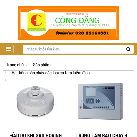
Trang chủ
Sản phẩm
Hệ thống báo cháy các loại có tem kiểm định
Báo cháy Horing - Đài Loan
ĐẦU DÒ KHÍ GAS HORING
TRUNG TÂM BÁO CHÁY 4