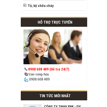
Tủ, kệ chữa cháy
HỖ TRỢ TRỰC TUYẾN
0908 608 489 (Hỗ trợ 24/7)
tran-cong-hoa
0908 608 489
TIN TỨC MỚI NHẤT
CÔNG TY TNHH XNK - DV