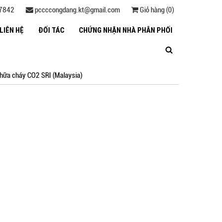
27842
pccccongdang.kt@gmail.com
Giỏ hàng (0)
LIÊN HỆ
ĐỐI TÁC
CHỨNG NHẬN NHÀ PHÂN PHỐI
chữa cháy CO2 SRI (Malaysia)