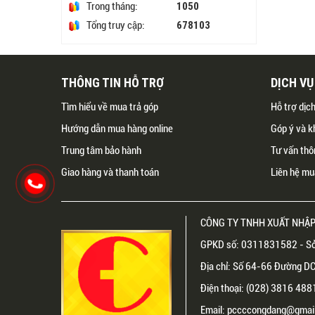
1050
Trong tháng:
678103
Tổng truy cập:
THÔNG TIN HỖ TRỢ
DỊCH V
Tìm hiểu về mua trả góp
Hỗ trợ dịc
Hướng dẫn mua hàng online
Góp ý và k
Trung tâm bảo hành
Tư vấn thô
Giao hàng và thanh toán
Liên hệ mu
CÔNG TY TNHH XUẤT NHẬP
GPKD số: 0311831582 - Sở
Địa chỉ: Số 64-66 Đường DC1
Điện thoại: (028) 3816 48
Email: pccccongdang@gmail