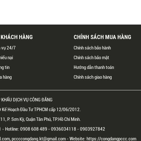
Ụ KHÁCH HÀNG
CHÍNH SÁCH MUA HÀNG
h vụ 24/7
Chính sách bảo hành
hiếu nại
Chính sách bảo mật
ng tin
Hướng dẫn thanh toán
a hàng
Chính sách giao hàng
 KHẨU DỊCH VỤ CÔNG ĐĂNG
 Kế Hoạch Đầu Tư TPHCM cấp 12/06/2012.
1, P. Sơn Kỳ, Quận Tân Phú, TP.Hồ Chí Minh.
81 - Hotline: 0908 608 489 - 0936034118 - 0903927842
.com, pccccongdang.kt@gmail.com - Website: https://congdangpccc.com