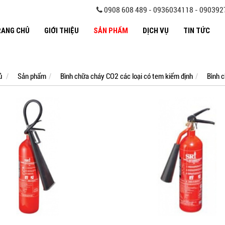
0908 608 489 - 0936034118 - 09039
RANG CHỦ
GIỚI THIỆU
SẢN PHẨM
DỊCH VỤ
TIN TỨC
ủ
Sản phẩm
Bình chữa cháy CO2 các loại có tem kiểm định
Bình 