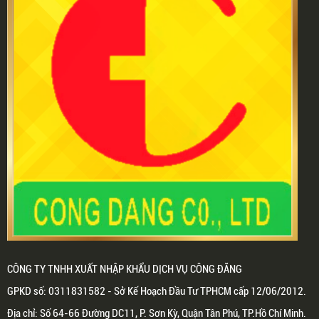
CÔNG TY TNHH XUẤT NHẬP KHẨU DỊCH VỤ CÔNG ĐĂNG
GPKD số: 0311831582 - Sở Kế Hoạch Đầu Tư TPHCM cấp 12/06/2012.
Địa chỉ: Số 64-66 Đường DC11, P. Sơn Kỳ, Quận Tân Phú, TP.Hồ Chí Minh.