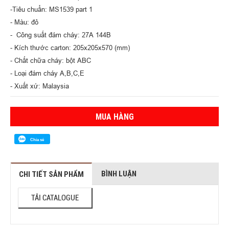
-Tiêu chuẩn: MS1539 part 1
- Màu: đỏ
- Công suất đám cháy: 27A 144B
- Kích thước carton: 205x205x570 (mm)
- Chất chữa cháy: bột ABC
- Loại đám cháy A,B,C,E
- Xuất xứ: Malaysia
MUA HÀNG
Chia sẻ
BÌNH LUẬN
CHI TIẾT SẢN PHẨM
TẢI CATALOGUE