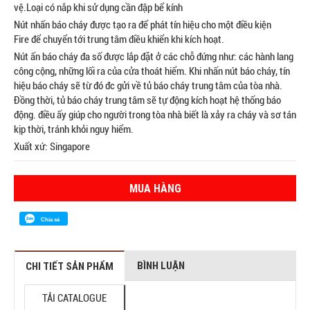
vệ.Loại có nắp khi sử dụng cần đập bể kính
Nút nhấn báo cháy được tạo ra để phát tín hiệu cho một điều kiện
Fire để chuyển tới trung tâm điều khiển khi kích hoạt.
Nút ấn báo cháy đa số được lắp đặt ở các chỗ đứng như: các hành lang
công cộng, những lối ra của cửa thoát hiểm. Khi nhấn nút báo cháy, tín
hiệu báo cháy sẽ từ đó đc gửi về tủ báo cháy trung tâm của tòa nhà.
Đồng thời, tủ báo cháy trung tâm sẽ tự động kích hoạt hệ thống báo
động. điều ấy giúp cho người trong tòa nhà biết là xảy ra cháy và sơ tán
kịp thời, tránh khỏi nguy hiểm.
Xuất xứ: Singapore
MUA HÀNG
Chia sẻ
BÌNH LUẬN
CHI TIẾT SẢN PHẨM
TẢI CATALOGUE