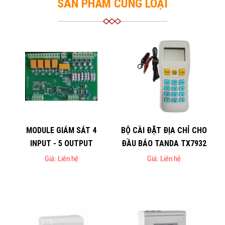
SẢN PHẨM CÙNG LOẠI
MODULE GIÁM SÁT 4
BỘ CÀI ĐẶT ĐỊA CHỈ CHO
INPUT - 5 OUTPUT
ĐẦU BÁO TANDA TX7932
Giá: Liên hệ
Giá: Liên hệ