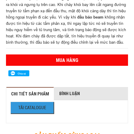
ra khói và ngưng tụ trên cao. Khi cháy khói bay lên cắt ngang đường
truyền từ tấm phạn xạ đến đầu thu, mật độ khói càng dày thì tín hiệu
hồng ngoại truyền đi các yếu. Vì vậy khi
đầu báo beam
không nhận
được tín hiệu từ các tấm phản xạ, thì ngay lập tức nó sẽ truyền tín
hiệu nguy hiểm về tủ trung tâm, và tình trạng báo động sẽ được kích
hoạt. Khi đám cháy đã được dập tắt, tín hiệu truyền đi quay lại như
bình thường, thì đầu báo sẽ tự động điều chỉnh lại về mức ban đầu.
MUA HÀNG
Chia sẻ
BÌNH LUẬN
CHI TIẾT SẢN PHẨM
TẢI CATALOGUE