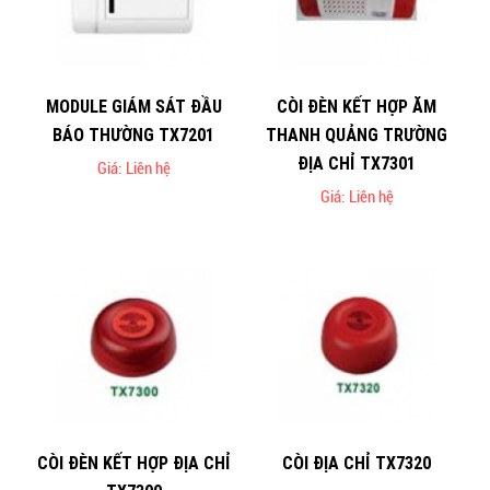
MODULE GIÁM SÁT ĐẦU
CÒI ĐÈN KẾT HỢP ĂM
BÁO THƯỜNG TX7201
THANH QUẢNG TRƯỜNG
ĐỊA CHỈ TX7301
Giá: Liên hệ
Giá: Liên hệ
CÒI ĐÈN KẾT HỢP ĐỊA CHỈ
CÒI ĐỊA CHỈ TX7320