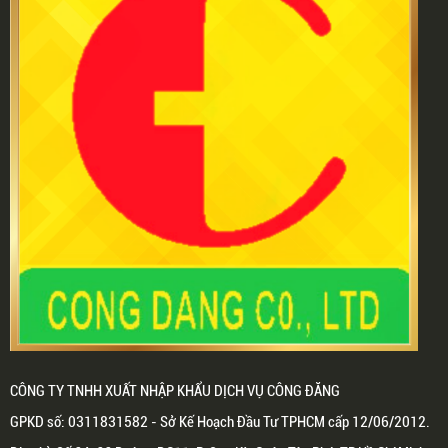
CÔNG TY TNHH XUẤT NHẬP KHẨU DỊCH VỤ CÔNG ĐĂNG
GPKD số: 0311831582 - Sở Kế Hoạch Đầu Tư TPHCM cấp 12/06/2012.