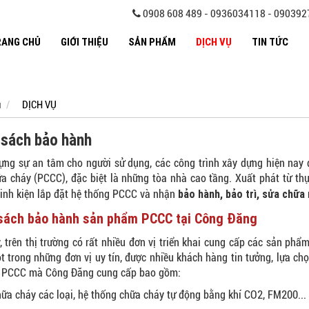
0908 608 489 - 0936034118 - 09039
RANG CHỦ
GIỚI THIỆU
SẢN PHẨM
DỊCH VỤ
TIN TỨC
ủ
DỊCH VỤ
 sách bảo hành
ựng sự an tâm cho người sử dụng, các công trình xây dựng hiện nay 
a cháy (PCCC), đặc biệt là những tòa nhà cao tầng. Xuất phát từ th
bảo hành, bảo trì, sửa chữa
, linh kiện lắp đặt hệ thống PCCC và nhận
sách bảo hành sản phẩm PCCC tại Công Đăng
, trên thị trường có rất nhiều đơn vị triển khai cung cấp các sản p
ột trong những đơn vị uy tín, được nhiều khách hàng tin tưởng, lựa c
ện PCCC mà Công Đăng cung cấp bao gồm:
hữa cháy các loại, hệ thống chữa cháy tự động bằng khí CO2, FM200...