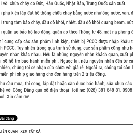
ại vòi chữa cháy do Đức, Hàn Quốc, Nhật Bản, Trung Quốc sản xuất.
̣i phụ kiện lắp đặt hệ thống chữa cháy bằng nước như ống nước, van, đ
ại trung tâm báo cháy, đầu dò khói, nhiệt, đầu dò khói quang beam, nú
ại quần áo bảo hộ lao động, quần áo theo Thông tư 48, mặt nạ phòng 
ỉ cung cấp các sản phẩm linh kiện, thiết bị PCCC được nhập khẩu t
nh PCCC. Tuy nhiên trong quá trình sử dụng, các sản phẩm cũng như 
uyên nhân khác nhau. Nếu là những nguyên nhân khách quan, xuất phát
i sẽ hỗ trợ bảo hành miễn phí. Ngược lại, nếu nguyên nhân đến từ c
 nhiên, chúng tôi sẽ nhận sửa chữa với giá rẻ. Ngoài ra, chúng tôi còn
miễn phí ship giao hàng cho đơn hàng trên 2 triệu đồng.
hu cầu mua, thi công, lắp đặt hoặc cần được bảo hành, sửa chữa các
 hệ với Công Đăng qua số điện thoại Hotline: (028) 381 648 81, 09
nơi. Xin cảm ơn!
 LIÊN QUAN |
XEM TẤT CẢ