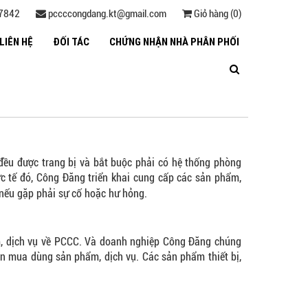
27842
pccccongdang.kt@gmail.com
Giỏ hàng (0)
LIÊN HỆ
ĐỐI TÁC
CHỨNG NHẬN NHÀ PHÂN PHỐI
đều được trang bị và bắt buộc phải có hệ thống phòng
ực tế đó, Công Đăng triển khai cung cấp các sản phẩm,
nếu gặp phải sự cố hoặc hư hỏng.
hẩm, dịch vụ về PCCC. Và doanh nghiệp Công Đăng chúng
họn mua dùng sản phẩm, dịch vụ. Các sản phẩm thiết bị,