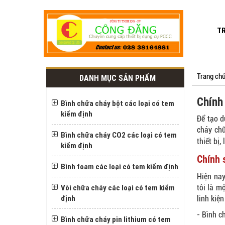
T
Trang ch
DANH MỤC SẢN PHẨM
Chính
Bình chữa cháy bột các loại có tem
kiểm định
Để tạo d
cháy chữ
Bình chữa cháy CO2 các loại có tem
thiết bị
kiểm định
Chính 
Bình foam các loại có tem kiểm định
Hiện nay
Vòi chữa cháy các loại có tem kiểm
tôi là m
định
linh ki
- Bình c
Bình chữa cháy pin lithium có tem