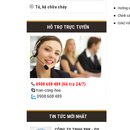
Tủ, kệ chữa cháy
Hướng d
Chính sá
GIAO H
HỖ TRỢ TRỰC TUYẾN
0908 608 489 (Hỗ trợ 24/7)
tran-cong-hoa
0908 608 489
TIN TỨC MỚI NHẤT
CÔNG TY TNHH XNK - DV