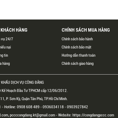
Ụ KHÁCH HÀNG
CHÍNH SÁCH MUA HÀNG
h vụ 24/7
Chính sách bảo hành
hiếu nại
Chính sách bảo mật
ng tin
Hướng dẫn thanh toán
a hàng
Chính sách giao hàng
 KHẨU DỊCH VỤ CÔNG ĐĂNG
 Kế Hoạch Đầu Tư TPHCM cấp 12/06/2012.
1, P. Sơn Kỳ, Quận Tân Phú, TP.Hồ Chí Minh.
81 - Hotline: 0908 608 489 - 0936034118 - 0903927842
.com, pccccongdang.kt@gmail.com - Website: https://congdangpccc.com