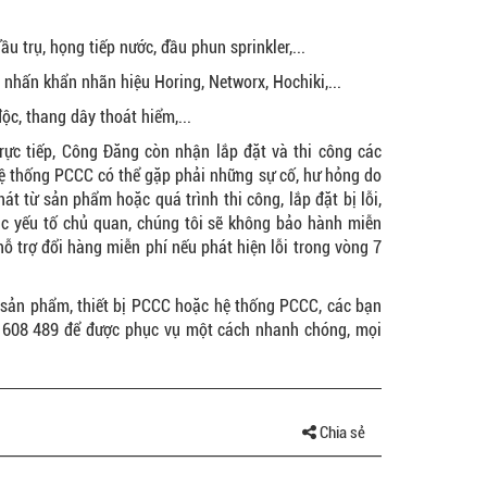
ầu trụ, họng tiếp nước, đầu phun sprinkler,...
t nhấn khẩn nhãn hiệu Horing, Networx, Hochiki,...
độc, thang dây thoát hiểm,...
rực tiếp, Công Đăng còn nhận lắp đặt và thi công các
hệ thống PCCC có thể gặp phải những sự cố, hư hỏng do
 từ sản phẩm hoặc quá trình thi công, lắp đặt bị lỗi,
ác yếu tố chủ quan, chúng tôi sẽ không bảo hành miễn
 hỗ trợ đổi hàng miễn phí nếu phát hiện lỗi trong vòng 7
 sản phẩm, thiết bị PCCC hoặc hệ thống PCCC, các bạn
08 608 489 để được phục vụ một cách nhanh chóng, mọi
Chia sẻ