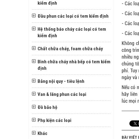
kiểm định
- Các lo
- Các loa
Đầu phun các loại có tem kiểm định
- Các lo
Hệ thống báo cháy các loại có tem
- Các lo
kiểm định
Không ch
Chất chữa cháy, foam chữa cháy
công trì
nhiều ng
Bình chữa cháy nhà bếp có tem kiểm
chúng tô
định
phí. Tuy
ngày và 
Bảng nội quy - tiêu lệnh
Nếu có n
Van & lăng phun các loại
hãy liên
lúc mọi 
Đồ bảo hộ
Phụ kiện các loại
Khác
BÀI VIẾT