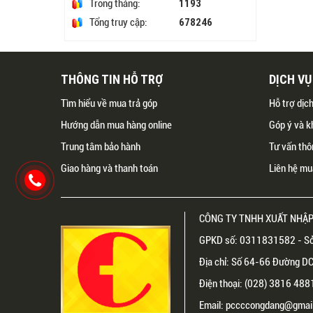
1193
Trong tháng:
678246
Tổng truy cập:
THÔNG TIN HỖ TRỢ
DỊCH V
Tìm hiểu về mua trả góp
Hỗ trợ dịc
Hướng dẫn mua hàng online
Góp ý và k
Trung tâm bảo hành
Tư vấn thô
Giao hàng và thanh toán
Liên hệ mu
CÔNG TY TNHH XUẤT NHẬP
GPKD số: 0311831582 - Sở
Địa chỉ: Số 64-66 Đường DC1
Điện thoại: (028) 3816 48
Email: pccccongdang@gmail