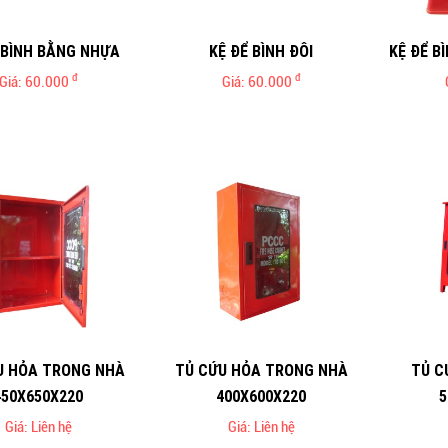
 BÌNH BẰNG NHỰA
KỆ ĐỂ BÌNH ĐÔI
KỆ ĐỂ B
đ
đ
Giá: 60.000
Giá: 60.000
U HỎA TRONG NHÀ
TỦ CỨU HỎA TRONG NHÀ
TỦ C
450X650X220
400X600X220
5
Giá: Liên hệ
Giá: Liên hệ