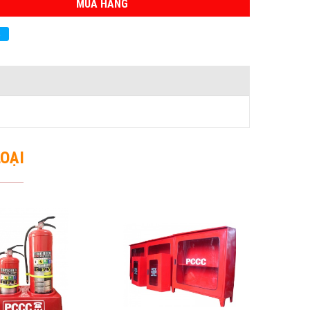
MUA HÀNG
ẻ
OẠI