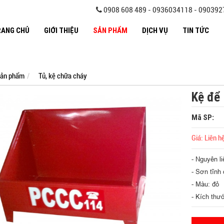
0908 608 489 - 0936034118 - 09039
RANG CHỦ
GIỚI THIỆU
SẢN PHẨM
DỊCH VỤ
TIN TỨC
ản phẩm
Tủ, kệ chữa cháy
Kệ để 
Mã SP:
Giá: Liên h
- Nguyên li
- Sơn tĩnh 
- Màu: đỏ
- Kích thư