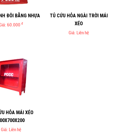
ÌNH ĐÔI BẰNG NHỰA
TỦ CỨU HỎA NGÀI TRỜI MÁI
XÉO
đ
Giá: 60.000
Giá: Liên hệ
ỨU HỎA MÁI XÉO
00X700X200
Giá: Liên hệ