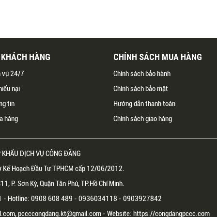
Ụ KHÁCH HÀNG
CHÍNH SÁCH MUA HÀNG
h vụ 24/7
Chính sách bảo hành
hiếu nại
Chính sách bảo mật
ng tin
Hướng dẫn thanh toán
a hàng
Chính sách giao hàng
 KHẨU DỊCH VỤ CÔNG ĐĂNG
 Kế Hoạch Đầu Tư TPHCM cấp 12/06/2012.
1, P. Sơn Kỳ, Quận Tân Phú, TP.Hồ Chí Minh.
81 - Hotline: 0908 608 489 - 0936034118 - 0903927842
.com, pccccongdang.kt@gmail.com - Website: https://congdangpccc.com