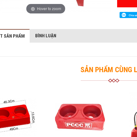
Hover to zoom
Chia s
BÌNH LUẬN
ẾT SẢN PHẨM
SẢN PHẨM CÙNG L