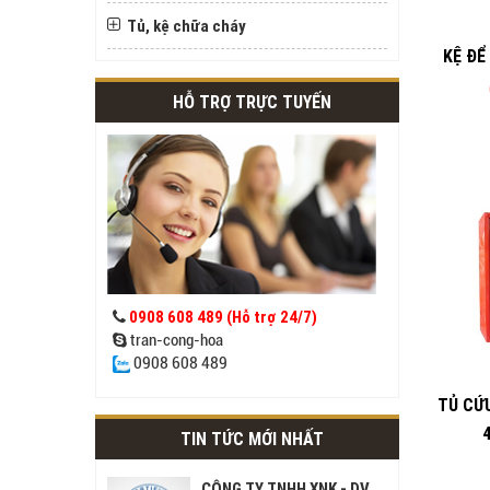
Tủ, kệ chữa cháy
KỆ ĐỂ
HỖ TRỢ TRỰC TUYẾN
0908 608 489 (Hỗ trợ 24/7)
tran-cong-hoa
0908 608 489
TỦ CỨ
TIN TỨC MỚI NHẤT
CÔNG TY TNHH XNK - DV