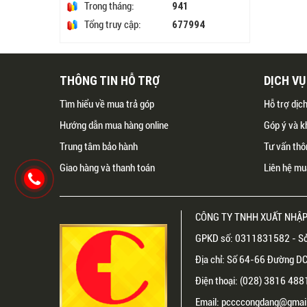
941
Trong tháng:
677994
Tổng truy cập:
THÔNG TIN HỖ TRỢ
DỊCH V
Tìm hiểu về mua trả góp
Hỗ trợ dịc
Hướng dẫn mua hàng online
Góp ý và k
Trung tâm bảo hành
Tư vấn thô
Giao hàng và thanh toán
Liên hệ mu
CÔNG TY TNHH XUẤT NHẬP
GPKD số: 0311831582 - Sở
Địa chỉ: Số 64-66 Đường DC1
Điện thoại: (028) 3816 48
Email: pccccongdang@gmail