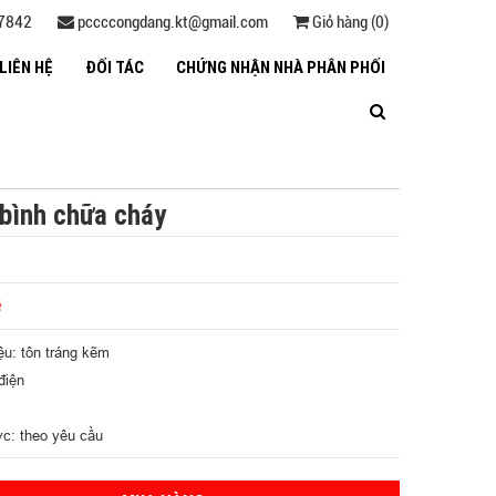
27842
pccccongdang.kt@gmail.com
Giỏ hàng (0)
LIÊN HỆ
ĐỐI TÁC
CHỨNG NHẬN NHÀ PHÂN PHỐI
bình chữa cháy
ệ
ệu: tôn tráng kẽm
điện
ớc: theo yêu cầu