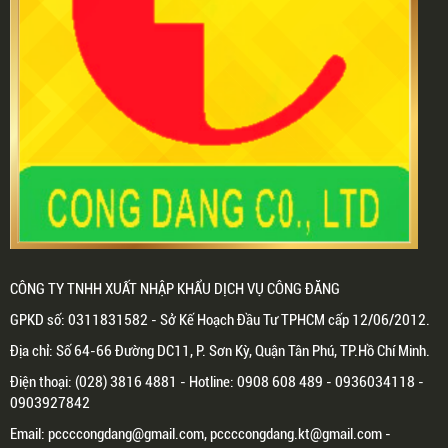
CÔNG TY TNHH XUẤT NHẬP KHẨU DỊCH VỤ CÔNG ĐĂNG
GPKD số: 0311831582 - Sở Kế Hoạch Đầu Tư TPHCM cấp 12/06/2012.
Địa chỉ: Số 64-66 Đường DC11, P. Sơn Kỳ, Quận Tân Phú, TP.Hồ Chí Minh.
Điện thoại: (028) 3816 4881 - Hotline: 0908 608 489 - 0936034118 -
0903927842
Email: pccccongdang@gmail.com, pccccongdang.kt@gmail.com -