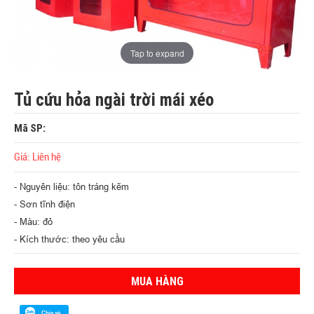
Tap to expand
Tủ cứu hỏa ngài trời mái xéo
Mã SP:
Giá: Liên hệ
- Nguyên liệu: tôn tráng kẽm
- Sơn tĩnh điện
- Màu: đỏ
- Kích thước: theo yêu cầu
MUA HÀNG
Chia sẻ